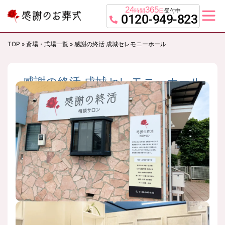
24
365
時間
日
受付中
0120-949-823
TOP
»
斎場・式場一覧
»
感謝の終活 成城セレモニーホール
感謝の終活 成城セレモニーホール