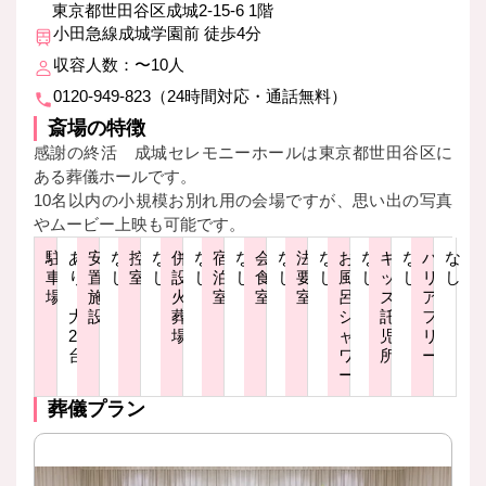
東京都世田谷区成城2-15-6 1階
小田急線成城学園前 徒歩4分
収容人数：〜10人
0120-949-823（24時間対応・通話無料）
斎場の特徴
感謝の終活 成城セレモニーホールは東京都世田谷区に
ある葬儀ホールです。
10名以内の小規模お別れ用の会場ですが、思い出の写真
やムービー上映も可能です。
駐
あ
安
な
控
な
併
な
宿
な
会
な
法
な
お
な
キ
な
バ
な
車
り
置
し
室
し
設
し
泊
し
食
し
要
し
風
し
ッ
し
リ
し
場
（最
施
火
室
室
室
呂・
ズ・
ア
大
設
葬
シ
託
フ
2
場
ャ
児
リ
台）
ワ
所
ー
ー
葬儀プラン
ご縁のあった方々と感謝を込めて