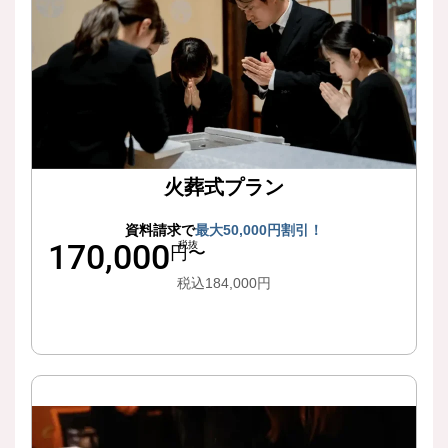
火葬式プラン
資料請求で
最大50,000円割引！
170,000
税抜
円〜
税込184,000円
詳細はこちら
お花を選んで、温かにお見送り