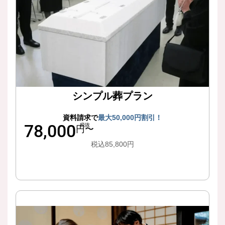
シンプル葬プラン
資料請求で
最大50,000円割引！
78,000
税抜
円〜
税込85,800円
詳細はこちら
簡易な式付きで、心を込めて