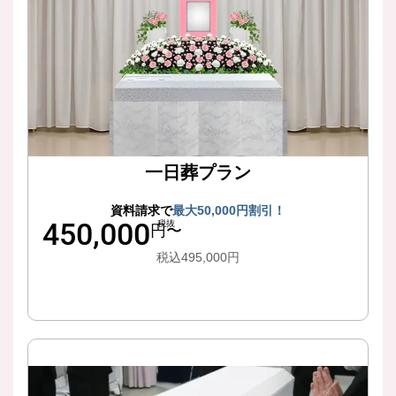
一日葬プラン
資料請求で
最大50,000円割引！
450,000
税抜
円〜
税込495,000円
詳細はこちら
最小限の儀礼で、シンプルに