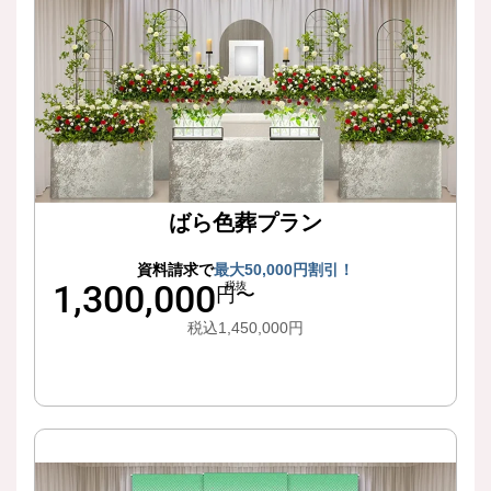
ばら色葬プラン
資料請求で
最大50,000円割引！
1,300,000
税抜
円〜
税込1,450,000円
詳細はこちら
2日間でゆったりとお別れの時間を