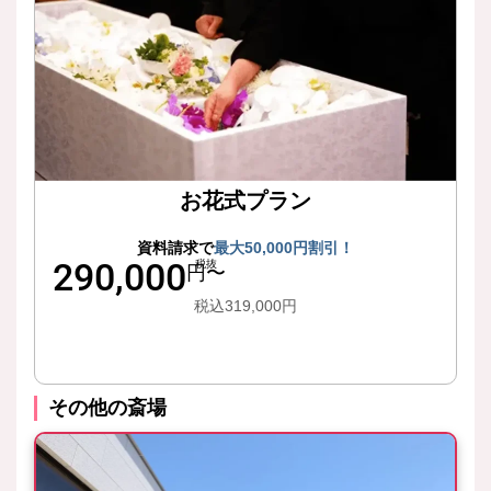
お花式プラン
資料請求で
最大50,000円割引！
290,000
税抜
円〜
税込319,000円
詳細はこちら
その他の斎場