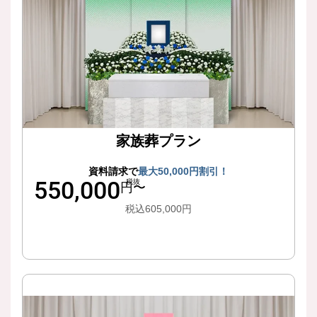
家族葬プラン
資料請求で
最大50,000円割引！
550,000
税抜
円〜
税込605,000円
詳細はこちら
1日でご家族のご負担を抑えて