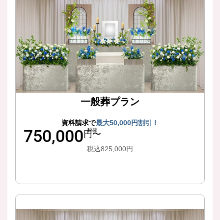
一般葬プラン
資料請求で
最大50,000円割引！
750,000
税抜
円〜
税込825,000円
詳細はこちら
お花の演出を充実、特別な一日に