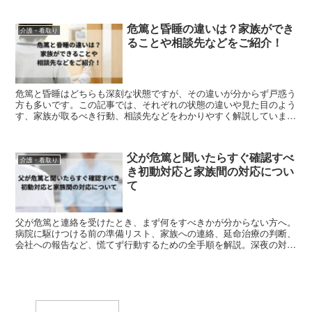
危篤と昏睡の違いは？家族ができ
介護・看取り
ることや相談先などをご紹介！
危篤と昏睡はどちらも深刻な状態ですが、その違いが分からず戸惑う
方も多いです。この記事では、それぞれの状態の違いや見た目のよう
す、家族が取るべき行動、相談先などをわかりやすく解説していま
す。
父が危篤と聞いたらすぐ確認すべ
介護・看取り
き初動対応と家族間の対応につい
て
父が危篤と連絡を受けたとき、まず何をすべきかが分からない方へ。
病院に駆けつける前の準備リスト、家族への連絡、延命治療の判断、
会社への報告など、慌てず行動するための全手順を解説。深夜の対応
やQ&Aも収録。