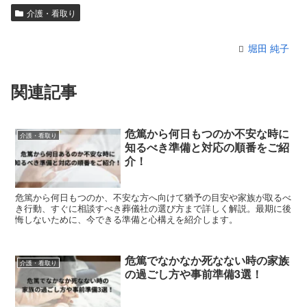
介護・看取り
堀田 純子
関連記事
危篤から何日もつのか不安な時に
介護・看取り
知るべき準備と対応の順番をご紹
介！
危篤から何日もつのか、不安な方へ向けて猶予の目安や家族が取るべ
き行動、すぐに相談すべき葬儀社の選び方まで詳しく解説。最期に後
悔しないために、今できる準備と心構えを紹介します。
危篤でなかなか死なない時の家族
介護・看取り
の過ごし方や事前準備3選！