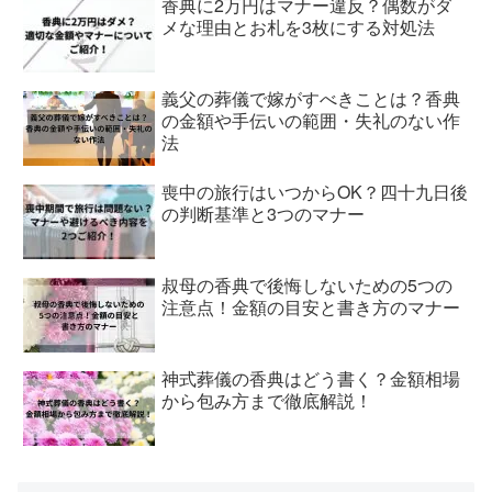
香典に2万円はマナー違反？偶数がダ
メな理由とお札を3枚にする対処法
義父の葬儀で嫁がすべきことは？香典
の金額や手伝いの範囲・失礼のない作
法
喪中の旅行はいつからOK？四十九日後
の判断基準と3つのマナー
叔母の香典で後悔しないための5つの
注意点！金額の目安と書き方のマナー
神式葬儀の香典はどう書く？金額相場
から包み方まで徹底解説！