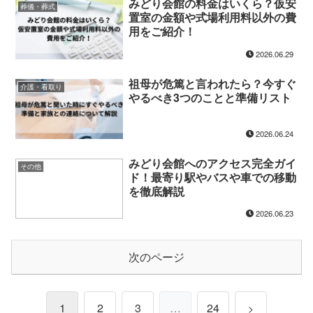
みどり会館の料金はいくら？仮安
葬儀・葬式
置室の金額や式場利用料以外の費
用をご紹介！
2026.06.29
祖母が危篤と言われたら？今すぐ
介護・看取り
やるべき3つのことと準備リスト
2026.06.24
みどり会館へのアクセス完全ガイ
その他
ド！最寄り駅やバスや車での移動
を徹底解説
2026.06.23
次のページ
1
2
3
…
24
>