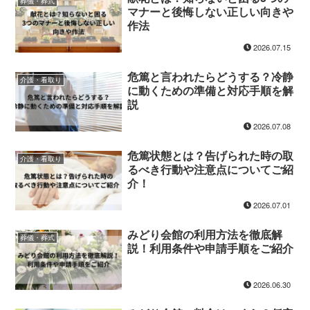
葬儀・葬式
マナーと後悔しない正しい向きや
作法
2026.07.15
危篤と言われたらどうする？冷静
介護・看取り
に動くための準備と対応手順を解
説
2026.07.08
危篤状態とは？告げられた時の取
介護・看取り
るべき行動や注意点についてご紹
介！
2026.07.01
みどり会館の利用方法を徹底解
葬儀・葬式
説！利用条件や申請手順をご紹介
2026.06.30