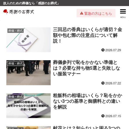
故人のための葬儀なら「感謝のお葬式」
緊急の方はこちら
三回忌の香典はいくらが適切？金
葬儀・葬式
額や包む際の注意点について解
説！
2026.07.29
葬儀参列で恥をかかない準備と
葬儀・葬式
は？必要な持ち物5選と失敗しな
い服装マナー
2026.07.22
粗飯料の相場はいくら？恥をかか
葬儀・葬式
ない3つの基準と御膳料との違い
を解説
2026.07.15
献花とは？知らないと困る3つの