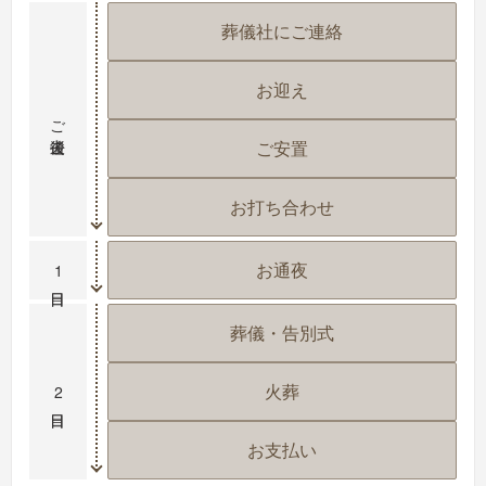
葬儀社にご連絡
お迎え
ご逝去後
ご安置
お打ち合わせ
お通夜
1日目
葬儀・告別式
火葬
2日目
お支払い