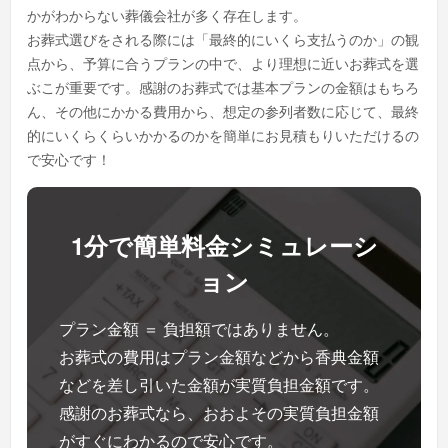
かがわからない葬儀会社が多く存在します。
お葬式選びをされる際には「最終的にいくら支払うのか」の観
点から、予算に合うプランの中で、より理想に近いお葬式を選
ぶこが重要です。感謝のお葬式では基本プランの金額はもちろ
ん、その他にかかる費用から、想定の参列者数に応じて、最終
的にいくらくらいかかるのかを簡単にお見積もりいただけるの
で安心です！
1分で簡単料金シミュレーシ
ョン
プラン金額 ＝ 負担額ではありません。
お葬式の費用はプラン金額などから香典金額
などを差し引いた金額が実質負担金額です。
感謝のお葬式なら、おおよその実質負担金額
がすぐにわかるので安心です。