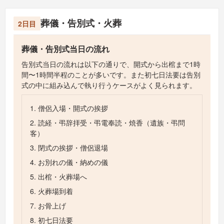
葬儀・告別式・火葬
2日目
葬儀・告別式当日の流れ
告別式当日の流れは以下の通りで、開式から出棺まで1時
間〜1時間半程のことが多いです。また初七日法要は告別
式の中に組み込んで執り行うケースがよく見られます。
1. 僧侶入場・開式の挨拶
2. 読経・弔辞拝受・弔電奉読・焼香（遺族・弔問
客）
3. 閉式の挨拶・僧侶退場
4. お別れの儀・納めの儀
5. 出棺・火葬場へ
6. 火葬場到着
7. お骨上げ
8. 初七日法要