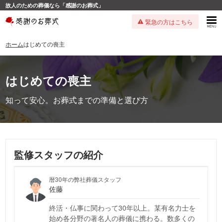
故人のための葬儀なら「感謝のお葬式」
緊急の方はこちら
ホーム
はじめての喪主
はじめての喪主
知って安心。お葬式までの準備と選び方
監修スタッフの紹介
暦30年の弊社葬儀スタッフ
佐藤
終活・仏事に関わって30年以上。某有名力士を
始め各分野の著名人の葬儀に携わる。数多くの