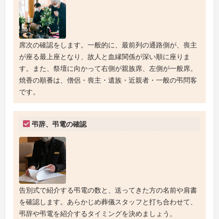
席次の確認をします。一般的に、最前列の通路側が、喪主
が座る最上座となり、故人と血縁関係が深い順に座りま
す。また、祭壇に向かって右側が親族席、左側が一般席。
焼香の順番は、僧侶・喪主・遺族・近親者・一般の弔問客
です。
弔辞、弔電の確認
告別式で紹介する弔電の数と、送ってきた方の名前や肩書
を確認します。あらかじめ葬儀スタッフと打ち合わせて、
弔辞や弔電を紹介するタイミングを決めましょう。