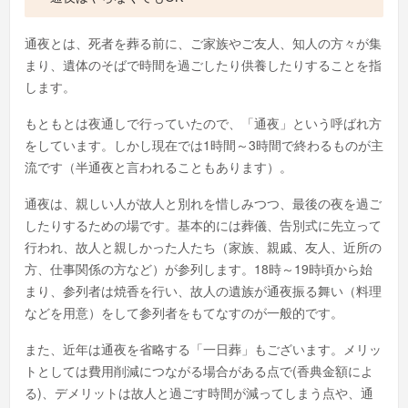
通夜とは、死者を葬る前に、ご家族やご友人、知人の方々が集
まり、遺体のそばで時間を過ごしたり供養したりすることを指
します。
もともとは夜通しで行っていたので、「通夜」という呼ばれ方
をしています。しかし現在では1時間～3時間で終わるものが主
流です（半通夜と言われることもあります）。
通夜は、親しい人が故人と別れを惜しみつつ、最後の夜を過ご
したりするための場です。基本的には葬儀、告別式に先立って
行われ、故人と親しかった人たち（家族、親戚、友人、近所の
方、仕事関係の方など）が参列します。18時～19時頃から始
まり、参列者は焼香を行い、故人の遺族が通夜振る舞い（料理
などを用意）をして参列者をもてなすのが一般的です。
また、近年は通夜を省略する「一日葬」もございます。メリッ
トとしては費用削減につながる場合がある点で(香典金額によ
る)、デメリットは故人と過ごす時間が減ってしまう点や、通