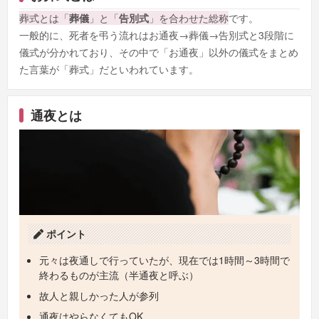
葬式とは「
葬儀
」と「
告別式
」を合わせた総称
です。
一般的に、死者を弔う流れはお通夜→葬儀→告別式と3段階に
儀式が分かれており、その中で「お通夜」以外の儀式をまとめ
た言葉が「葬式」だといわれています。
通夜とは
ポイント
元々は夜通しで行っていたが、現在では1時間～3時間で
終わるものが主流（半通夜と呼ぶ）
故人と親しかった人が参列
通夜はやらなくてもOK