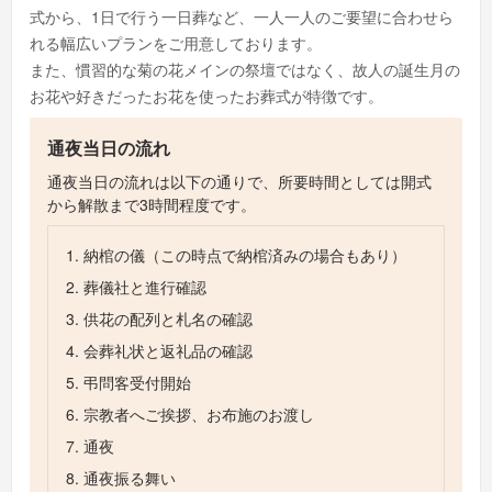
式から、1日で行う一日葬など、一人一人のご要望に合わせら
れる幅広いプランをご用意しております。
また、慣習的な菊の花メインの祭壇ではなく、故人の誕生月の
お花や好きだったお花を使ったお葬式が特徴です。
通夜当日の流れ
通夜当日の流れは以下の通りで、所要時間としては開式
から解散まで3時間程度です。
1. 納棺の儀（この時点で納棺済みの場合もあり）
2. 葬儀社と進行確認
3. 供花の配列と札名の確認
4. 会葬礼状と返礼品の確認
5. 弔問客受付開始
6. 宗教者へご挨拶、お布施のお渡し
7. 通夜
8. 通夜振る舞い