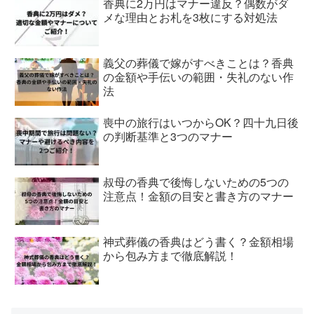
香典に2万円はマナー違反？偶数がダ
メな理由とお札を3枚にする対処法
義父の葬儀で嫁がすべきことは？香典
の金額や手伝いの範囲・失礼のない作
法
喪中の旅行はいつからOK？四十九日後
の判断基準と3つのマナー
叔母の香典で後悔しないための5つの
注意点！金額の目安と書き方のマナー
神式葬儀の香典はどう書く？金額相場
から包み方まで徹底解説！