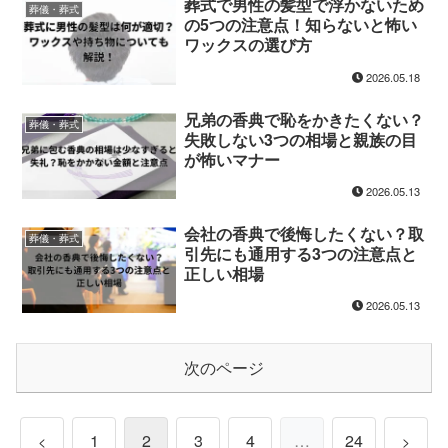
葬式で男性の髪型で浮かないため
葬儀・葬式
の5つの注意点！知らないと怖い
ワックスの選び方
2026.05.18
兄弟の香典で恥をかきたくない？
葬儀・葬式
失敗しない3つの相場と親族の目
が怖いマナー
2026.05.13
会社の香典で後悔したくない？取
葬儀・葬式
引先にも通用する3つの注意点と
正しい相場
2026.05.13
次のページ
1
2
3
4
…
24
<
>