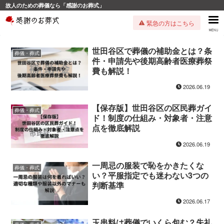
故人のための葬儀なら「感謝のお葬式」
緊急の方はこちら
世田谷区で葬儀の補助金とは？条
葬儀・葬式
件・申請先や後期高齢者医療葬祭
費も解説！
2026.06.19
【保存版】世田谷区の区民葬ガイ
葬儀・葬式
ド！制度の仕組み・対象者・注意
点を徹底解説
2026.06.19
一周忌の服装で恥をかきたくな
葬儀・葬式
い？平服指定でも迷わない3つの
判断基準
2026.06.17
玉串料は葬儀でいくら包む？失礼