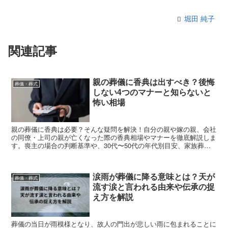
堀田 純子
関連記事
親の葬儀に香典は出すべき？後悔
葬儀・葬式
しない4つのマナーと知らないと
怖い相場
親の葬儀に香典は必要？そんな疑問を解決！自分の親や嫁の親、会社
の同僚・上司の親が亡くなった際の香典相場やマナーを徹底解説しま
す。喪主の場合の判断基準や、30代〜50代の年代別目安、家族葬で
の対応、封筒の書き方まで網羅。親族の不幸で恥をかかないための知
識を分かりやすく紹介します。急な弔事で「親への香典」に迷ってい
る方は、失礼のない対応をするためにぜひ参考にしてください。
涙雨が葬儀に降る意味とは？天が
葬儀・葬式
流す涙と言われる由来や伝承の捉
え方を解説
葬儀の当日が雨模様となり、故人の門出が悲しい雨に包まれることに