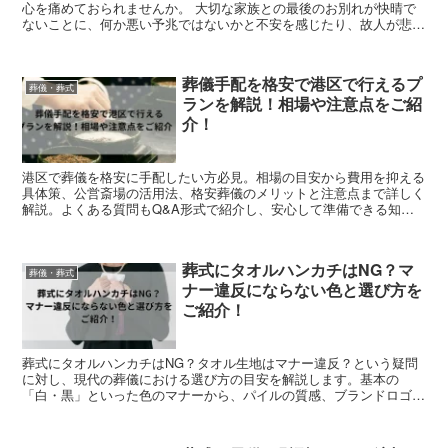
心を痛めておられませんか。 大切な家族との最後のお別れが快晴で
ないことに、何か悪い予兆ではないかと不安を感じたり、故人が悲し
んでいるのではないかと沈んだ気持ちになったりする...
葬儀手配を格安で港区で行えるプ
葬儀・葬式
ランを解説！相場や注意点をご紹
介！
港区で葬儀を格安に手配したい方必見。相場の目安から費用を抑える
具体策、公営斎場の活用法、格安葬儀のメリットと注意点まで詳しく
解説。よくある質問もQ&A形式で紹介し、安心して準備できる知識
をまとめています。
葬式にタオルハンカチはNG？マ
葬儀・葬式
ナー違反にならない色と選び方を
ご紹介！
葬式にタオルハンカチはNG？タオル生地はマナー違反？という疑問
に対し、現代の葬儀における選び方の目安を解説します。基本の
「白・黒」といった色のマナーから、パイルの質感、ブランドロゴの
許容範囲まで詳しく紹介。お葬式の受付や焼香時の持ち方、コンビニ
での代用品選び、子供のハンカチ選びまで網羅しています。この記事
を読めば、迷いやすい手元の小物を失礼なく整えるためのポイントが