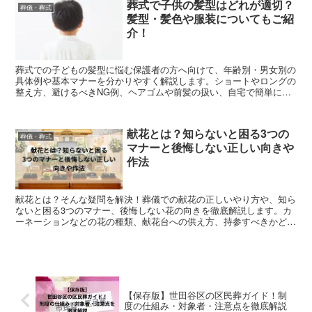
葬式で子供の髪型はどれが適切？
わかります。
葬儀・葬式
髪型・髪色や服装についてもご紹
介！
葬式での子どもの髪型に悩む保護者の方へ向けて、年齢別・男女別の
具体例や基本マナーを分かりやすく解説します。ショートやロングの
整え方、避けるべきNG例、ヘアゴムや前髪の扱い、自宅で簡単にで
きるセット方法まで網羅。急なお葬式でも慌てないための判断基準と
チェックポイントをまとめた記事です。
献花とは？知らないと困る3つの
葬儀・葬式
マナーと後悔しない正しい向きや
作法
献花とは？そんな疑問を解決！葬儀での献花の正しいやり方や、知ら
ないと困る3つのマナー、後悔しない花の向きを徹底解説します。カ
ーネーションなどの花の種類、献花台への供え方、持参すべきかどう
かの判断基準まで網羅。キリスト教式や無宗教葬で恥をかかないため
の作法を分かりやすく紹介します。急な参列で献花のマナーに迷って
いる方は、失礼のない供養を行うためにぜひ参考にしてください。
【保存版】世田谷区の区民葬ガイド！制
度の仕組み・対象者・注意点を徹底解説