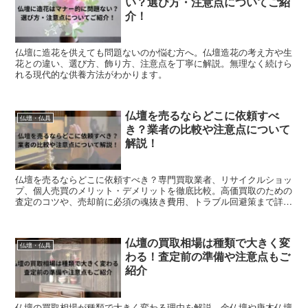
い？選び方・注意点についてご紹
介！
仏壇に造花を供えても問題ないのか悩む方へ。仏壇造花の考え方や生
花との違い、選び方、飾り方、注意点を丁寧に解説。無理なく続けら
れる現代的な供養方法がわかります。
仏壇を売るならどこに依頼すべ
仏壇・仏具
き？業者の比較や注意点について
解説！
仏壇を売るならどこに依頼すべき？専門買取業者、リサイクルショッ
プ、個人売買のメリット・デメリットを徹底比較。高価買取のための
査定のコツや、売却前に必須の魂抜き費用、トラブル回避策まで詳し
く解説します
仏壇の買取相場は種類で大きく変
仏壇・仏具
わる！査定前の準備や注意点もご
紹介
仏壇の買取相場が種類で大きく変わる理由を解説。金仏壇や唐木仏壇