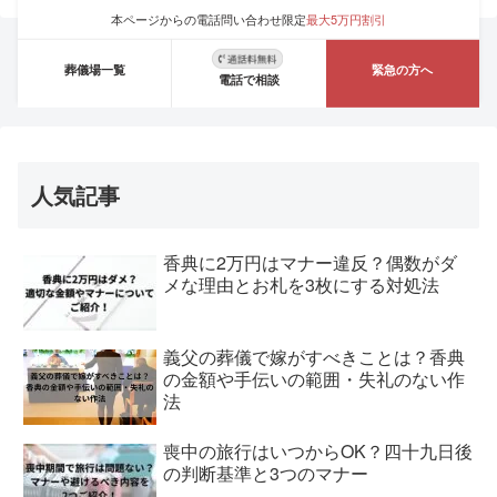
本ページからの電話問い合わせ限定
最大5万円割引
葬儀場一覧
緊急の方へ
電話で相談
人気記事
香典に2万円はマナー違反？偶数がダ
メな理由とお札を3枚にする対処法
義父の葬儀で嫁がすべきことは？香典
の金額や手伝いの範囲・失礼のない作
法
喪中の旅行はいつからOK？四十九日後
の判断基準と3つのマナー