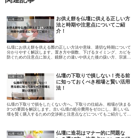
お供え餅を仏壇に供える正しい方
仏壇・仏具
法と時期や注意点についてご紹
介！
仏壇にお供え餅を供える際の正しい方法や意味、適切な時期について
分かりやすく解説します。置き方や個数、下げるタイミング、カビを
防ぐための注意点に加え、鏡餅との違いや供えた後の扱い方、宗派ご
との考え方まで網羅。初めての方でも安心して日常供養や年中行事に
取り組める知識が身につきます。
仏壇の下取りで損しない！売る前
仏壇・仏具
に知っておくべき相場と賢い活用
法！
仏壇の下取りで損をしたくない方へ。下取りの仕組み、相場が決まる
3つの要因を解説します。古い仏壇の処分費用をゼロにし、新しい仏
壇を賢く購入するための交渉術と注意点などについてもご紹介してい
きます。
仏壇に造花はマナー的に問題な
仏壇・仏具