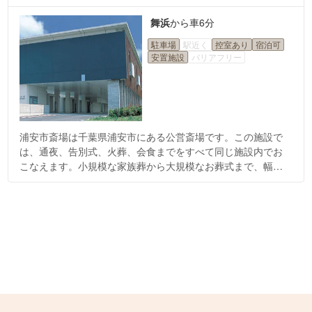
舞浜
から
車6分
駐車場
駅近く
控室あり
宿泊可
安置施設
バリアフリー
浦安市斎場は千葉県浦安市にある公営斎場です。この施設で
は、通夜、告別式、火葬、会食までをすべて同じ施設内でお
こなえます。小規模な家族葬から大規模なお葬式まで、幅広
くお使いいただける点がおすすめです。また、売店では軽食
類や飲み物、数珠などを販売しています。