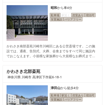
昭和
から
車4分
駐車場
駅近く
控室あり
宿泊可
安置施設
バリアフリー
かわさき南部斎苑川崎市川崎区にある公営斎場です。この施
設では、通夜、告別式、火葬、会食までをすべて同じ施設内
でおこなえます。小規模な家族葬から大規模なお葬式まで、
幅広くお使いいただける点がおすすめです。
かわさき北部斎苑
神奈川県 川崎市 高津区下作延6-18-1
津田山
から
徒歩4分
駐車場
駅近く
控室あり
宿泊可
安置施設
バリアフリー