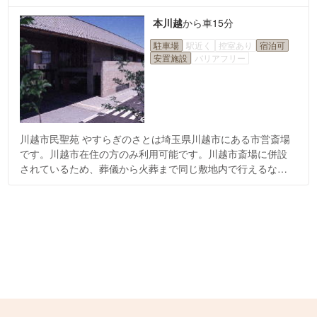
本川越
から
車15分
駐車場
駅近く
控室あり
宿泊可
安置施設
バリアフリー
川越市民聖苑 やすらぎのさとは埼玉県川越市にある市営斎場
です。川越市在住の方のみ利用可能です。川越市斎場に併設
されているため、葬儀から火葬まで同じ敷地内で行えるな
ど、利便性の高い斎場です。低価格で利用できる点もおすす
めのポイントです。