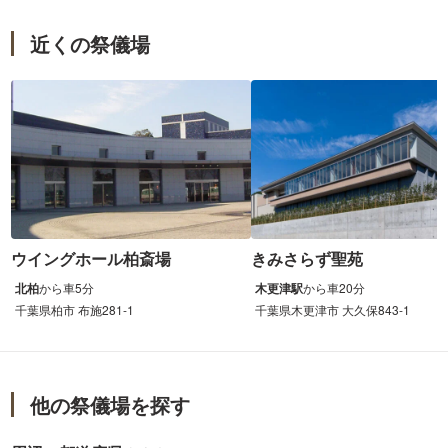
近くの祭儀場
ウイングホール柏斎場
きみさらず聖苑
北柏
から
車
5分
木更津駅
から
車
20分
千葉県柏市 布施281-1
千葉県木更津市 大久保843-1
他の祭儀場を探す