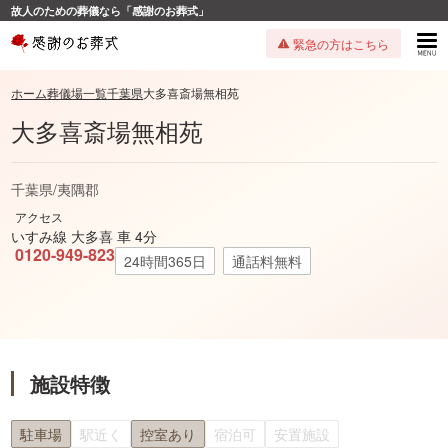
故人のための葬儀なら「感謝のお葬式」
緊急の方はこちら
ホーム
葬儀場一覧
千葉県
大多喜斎場無相苑
大多喜斎場無相苑
千葉県
/
夷隅郡
アクセス
いすみ線 大多喜 車 4分
0120-949-823
24時間365日
通話料無料
施設特徴
駐車場
駅近く
控室あり
宿泊可
安置施設