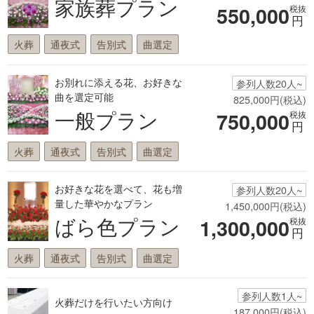
家族葬プラン
550,000
税抜
円
火葬
通夜式
告別式
曲選定
お別れに添える花、お好きな
参列人数20人~
曲を選定可能
825,000円(税込)
一般プラン
750,000
税抜
円
火葬
通夜式
告別式
曲選定
お好きな花を選べて、花も増
参列人数20人~
量した華やかなプラン
1,450,000円(税込)
ばら色プラン
1,300,000
税抜
円
火葬
通夜式
告別式
曲選定
参列人数1人~
火葬だけを行いたい方向け
187,000円(税込)