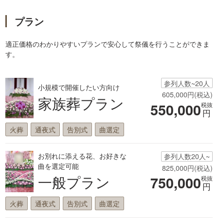
プラン
適正価格のわかりやすいプランで安心して祭儀を行うことができま
す。
参列人数~20人
小規模で開催したい方向け
605,000円(税込)
家族葬プラン
550,000
税抜
円
火葬
通夜式
告別式
曲選定
お別れに添える花、お好きな
参列人数20人~
曲を選定可能
825,000円(税込)
一般プラン
750,000
税抜
円
火葬
通夜式
告別式
曲選定