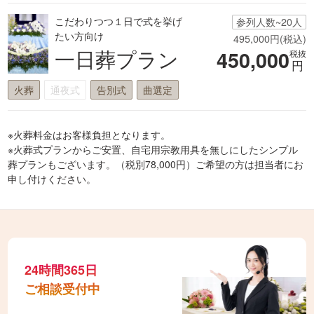
こだわりつつ１日で式を挙げ
参列人数~20人
たい方向け
495,000円(税込)
一日葬プラン
450,000
税抜
円
火葬
通夜式
告別式
曲選定
※火葬料金はお客様負担となります。
※火葬式プランからご安置、自宅用宗教用具を無しにしたシンプル
葬プランもございます。（税別78,000円）ご希望の方は担当者にお
申し付けください。
24時間365日
ご相談受付中