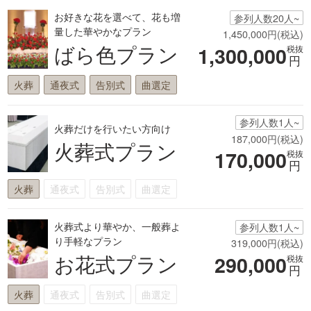
お好きな花を選べて、花も増
参列人数20人~
量した華やかなプラン
1,450,000円(税込)
ばら色プラン
1,300,000
税抜
円
火葬
通夜式
告別式
曲選定
参列人数1人~
火葬だけを行いたい方向け
187,000円(税込)
火葬式プラン
170,000
税抜
円
火葬
通夜式
告別式
曲選定
火葬式より華やか、一般葬よ
参列人数1人~
り手軽なプラン
319,000円(税込)
お花式プラン
290,000
税抜
円
火葬
通夜式
告別式
曲選定