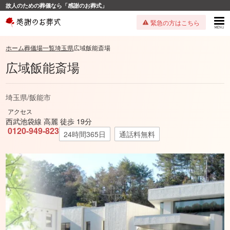
故人のための葬儀なら「感謝のお葬式」
緊急の方はこちら
ホーム
葬儀場一覧
埼玉県
広域飯能斎場
広域飯能斎場
埼玉県
/
飯能市
アクセス
西武池袋線 高麗 徒歩 19分
0120-949-823
24時間365日
通話料無料