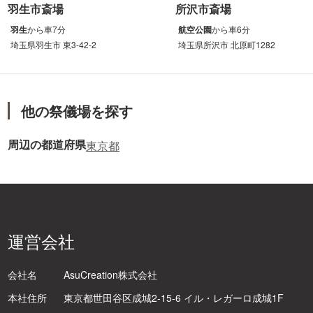
羽生市斎場
所沢市斎場
羽生
から
車
7分
航空公園
から
車
6分
埼玉県羽生市 東3-42-2
埼玉県所沢市 北原町1282
他の祭儀場を探す
周辺の都道府県
東京都
運営会社
会社名
AsuCreation株式会社
本社住所
東京都世田谷区成城2-15-6 イル・レガーロ成城1F