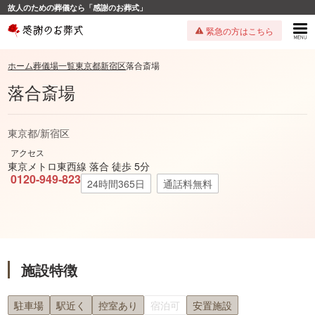
故人のための葬儀なら「感謝のお葬式」
緊急の方はこちら
ホーム
葬儀場一覧
東京都
新宿区
落合斎場
落合斎場
東京都
/
新宿区
アクセス
東京メトロ東西線 落合 徒歩 5分
0120-949-823
24時間365日
通話料無料
施設特徴
駐車場
駅近く
控室あり
宿泊可
安置施設