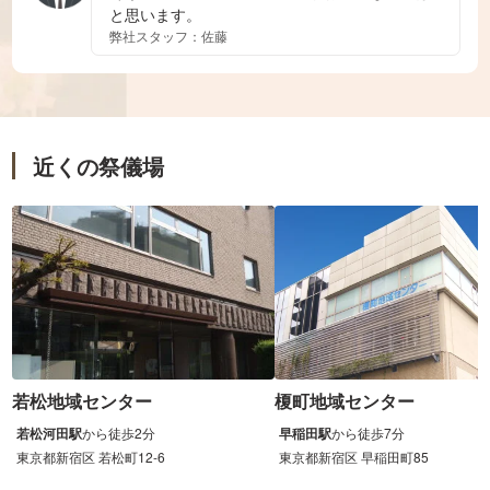
と思います。
弊社スタッフ：佐藤
近くの祭儀場
若松地域センター
榎町地域センター
若松河田駅
から
徒歩
2分
早稲田駅
から
徒歩
7分
東京都新宿区 若松町12-6
東京都新宿区 早稲田町85