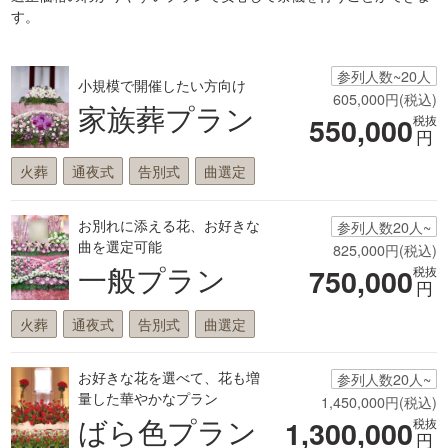
す。
参列人数~20人
小規模で開催したい方向け
605,000円(税込)
家族葬プラン
550,000
税抜
円
火葬
通夜式
告別式
曲選定
お別れに添える花、お好きな
参列人数20人~
曲を選定可能
825,000円(税込)
一般プラン
750,000
税抜
円
火葬
通夜式
告別式
曲選定
お好きな花を選べて、花も増
参列人数20人~
量した華やかなプラン
1,450,000円(税込)
ばら色プラン
1,300,000
税抜
円