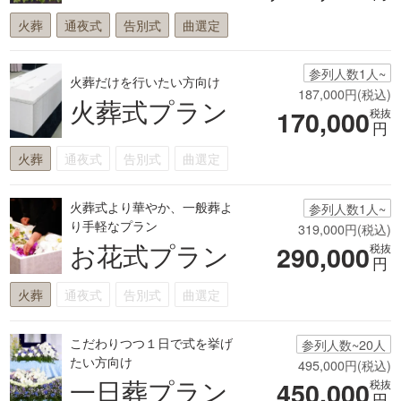
火葬
通夜式
告別式
曲選定
参列人数1人~
火葬だけを行いたい方向け
187,000円(税込)
火葬式プラン
170,000
税抜
円
火葬
通夜式
告別式
曲選定
火葬式より華やか、一般葬よ
参列人数1人~
り手軽なプラン
319,000円(税込)
お花式プラン
290,000
税抜
円
火葬
通夜式
告別式
曲選定
こだわりつつ１日で式を挙げ
参列人数~20人
たい方向け
495,000円(税込)
一日葬プラン
450,000
税抜
円