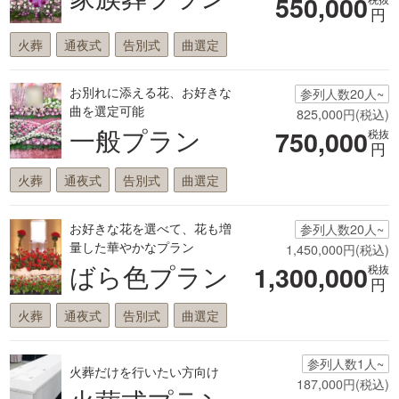
550,000
円
火葬
通夜式
告別式
曲選定
お別れに添える花、お好きな
参列人数20人~
曲を選定可能
825,000円(税込)
一般プラン
750,000
税抜
円
火葬
通夜式
告別式
曲選定
お好きな花を選べて、花も増
参列人数20人~
量した華やかなプラン
1,450,000円(税込)
ばら色プラン
1,300,000
税抜
円
火葬
通夜式
告別式
曲選定
参列人数1人~
火葬だけを行いたい方向け
187,000円(税込)