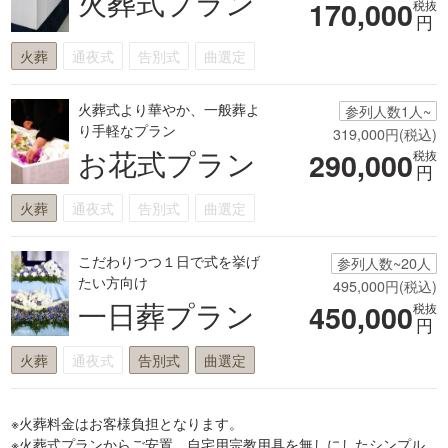
火葬式プラン
170,000
税抜
円
火葬
通夜式
告別式
曲選定
火葬式より華やか、一般葬よ
参列人数1人~
り手軽なプラン
319,000円(税込)
お花式プラン
290,000
税抜
円
火葬
通夜式
告別式
曲選定
こだわりつつ１日で式を挙げ
参列人数~20人
たい方向け
495,000円(税込)
一日葬プラン
450,000
税抜
円
火葬
通夜式
告別式
曲選定
※火葬料金はお客様負担となります。
※火葬式プランからご安置、自宅用宗教用具を無しにしたシンプル