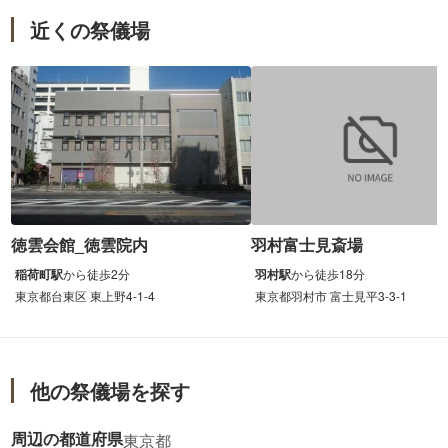
近くの祭儀場
徳雲会館_徳雲院内
羽村富士見斎場
稲荷町駅
から
徒歩
2分
羽村駅
から
徒歩
18分
東京都台東区 東上野4-1-4
東京都羽村市 富士見平3-3-1
他の祭儀場を探す
周辺の都道府県
東京都