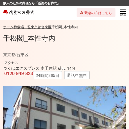
故人のための葬儀なら「感謝のお葬式」
緊急の方はこちら
ホーム
葬儀場一覧
東京都
台東区
千松閣_本性寺内
千松閣_本性寺内
東京都
/
台東区
アクセス
つくばエクスプレス 南千住駅 徒歩 14分
0120-949-823
24時間365日
通話料無料