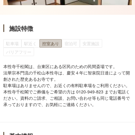
施設特徴
駐車場
駅近く
控室あり
宿泊可
安置施設
バリアフリー
本性寺千松閣は、台東区にある区民のための民間斎場です。
法華宗本門流の千松山本性寺は、慶安４年に智泉院日達によって開
創された歴史あるお寺です。
駐車場はありませんので、お近くの有料駐車場をご利用ください。
本性寺千松閣でご葬儀をご希望の方は 0120-949-823 までお電話く
ださい。資料のご請求、ご相談、お問い合わせ等も同じ電話番号で
承っておりますので、お気軽にご連絡ください。