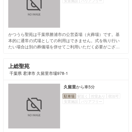
安置施設
バリアフリー
かつうら聖苑は千葉県勝浦市の公営斎場（火葬場）です。基
本的に通常の式場としての利用はできません。式を執り行い
たい場合は別の葬儀場を併せてご利用いただく必要がござい
ますので、ご相談ください。
上総聖苑
千葉県 君津市 久留里市場978-1
久留里
から
車5分
駐車場
駅近く
控室あり
宿泊可
安置施設
バリアフリー