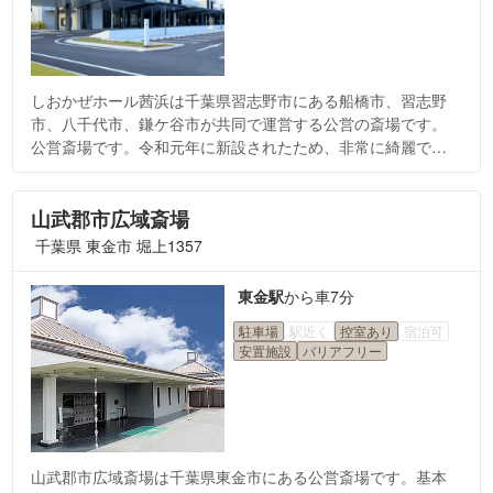
しおかぜホール茜浜は千葉県習志野市にある船橋市、習志野
市、八千代市、鎌ケ谷市が共同で運営する公営の斎場です。
公営斎場です。令和元年に新設されたため、非常に綺麗で開
放感のある施設がおすすめのポイントです。この施設では、
通夜、告別式、火葬、会食までをすべて同じ施設内でおこな
えます。
山武郡市広域斎場
千葉県 東金市 堀上1357
東金駅
から
車7分
駐車場
駅近く
控室あり
宿泊可
安置施設
バリアフリー
山武郡市広域斎場は千葉県東金市にある公営斎場です。基本