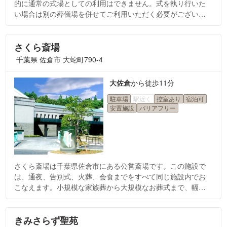
的に通常の式場としての利用はできません。式を執り行いた
い場合は別の葬儀場を併せてご利用いただく必要がございま
すので、ご相談ください。また安置設備がございますので、
火葬までの期間のご遺体の安置が可能です。館内には売店が
あり、おつまみ・ビール・日本酒などを販売しています。
さくら斎場
千葉県 佐倉市 大蛇町790-4
大佐倉
から
徒歩11分
駐車場
駅近く
控室あり
宿泊可
安置施設
バリアフリー
さくら斎場は千葉県佐倉市にある公営斎場です。この施設で
は、通夜、告別式、火葬、会食までをすべて同じ施設内でお
こなえます。小規模な家族葬から大規模なお葬式まで、幅広
くお使いいただける点がおすすめです。
きみさらず聖苑