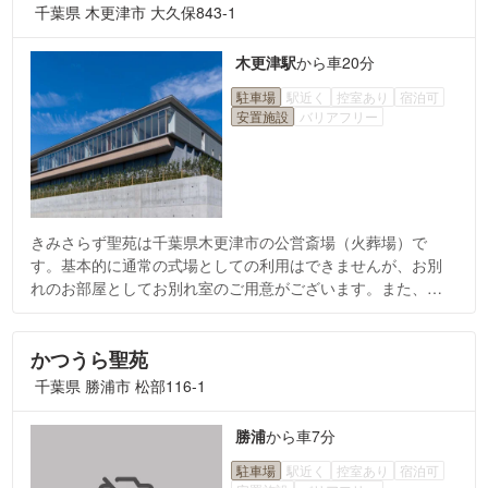
千葉県 木更津市 大久保843-1
木更津駅
から
車20分
駐車場
駅近く
控室あり
宿泊可
安置施設
バリアフリー
きみさらず聖苑は千葉県木更津市の公営斎場（火葬場）で
す。基本的に通常の式場としての利用はできませんが、お別
れのお部屋としてお別れ室のご用意がございます。また、式
を執り行いたい場合は別の葬儀場を併せてご利用いただく必
要がございますので、ご相談ください。また安置設備がござ
いますので、火葬までの期間のご遺体の安置が可能です。
かつうら聖苑
千葉県 勝浦市 松部116-1
勝浦
から
車7分
駐車場
駅近く
控室あり
宿泊可