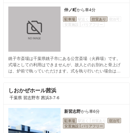
仲ノ町
から
車4分
駐車場
駅近く
控室あり
宿泊可
安置施設
バリアフリー
銚子市斎場は千葉県銚子市にある公営斎場（火葬場）です。
式場としての利用はできませんが、故人とのお別れと骨上げ
は、炉前で執っていただけます。式を執り行いたい場合は別
の葬儀場を併せてご利用いただく必要がございますので、ご
相談ください。また、待合室は無料でお使いいただけます。
しおかぜホール茜浜
千葉県 習志野市 茜浜3-7-6
新習志野
から
車6分
駐車場
駅近く
控室あり
宿泊可
安置施設
バリアフリー