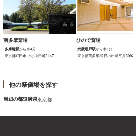
南多摩斎場
ひので斎場
多摩境駅
から
車
4分
武蔵増戸駅
から
車
6分
東京都町田市 上小山田町2147
東京都西多摩郡 日の出町平井3092
他の祭儀場を探す
周辺の都道府県
東京都