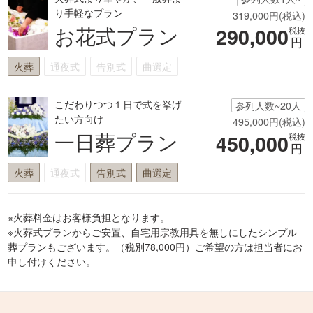
り手軽なプラン
319,000円(税込)
お花式プラン
290,000
税抜
円
火葬
通夜式
告別式
曲選定
こだわりつつ１日で式を挙げ
参列人数~20人
たい方向け
495,000円(税込)
一日葬プラン
450,000
税抜
円
火葬
通夜式
告別式
曲選定
※火葬料金はお客様負担となります。
※火葬式プランからご安置、自宅用宗教用具を無しにしたシンプル
葬プランもございます。（税別78,000円）ご希望の方は担当者にお
申し付けください。