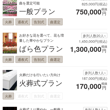
曲を選定可能
825,000円(税込)
一般プラン
750,000
税抜
円
火葬
通夜式
告別式
曲選定
お好きな花を選べて、花も増
参列人数20人~
量した華やかなプラン
1,450,000円(税込)
ばら色プラン
1,300,000
税抜
円
火葬
通夜式
告別式
曲選定
参列人数1人~
火葬だけを行いたい方向け
187,000円(税込)
火葬式プラン
170,000
税抜
円
火葬
通夜式
告別式
曲選定
火葬式より華やか、一般葬よ
参列人数1人~