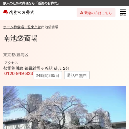
故人のための葬儀なら「感謝のお葬式」
緊急の方はこちら
ホーム
葬儀場一覧
東京都
南池袋斎場
南池袋斎場
東京都
/
豊島区
アクセス
都電荒川線 都電雑司ヶ谷駅 徒歩 2分
0120-949-823
24時間365日
通話料無料