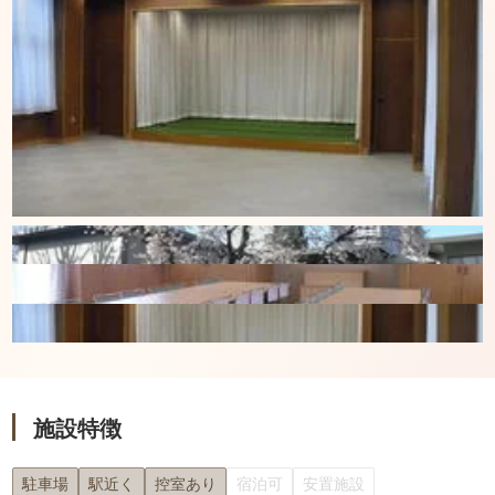
施設特徴
駐車場
駅近く
控室あり
宿泊可
安置施設