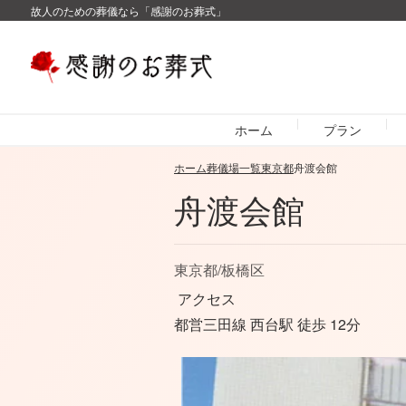
故人のための葬儀なら「感謝のお葬式」
ホーム
プラン
ホーム
葬儀場一覧
東京都
舟渡会館
舟渡会館
東京都
/
板橋区
アクセス
都営三田線 西台駅 徒歩 12分