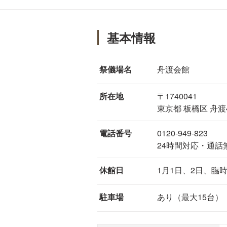
基本情報
祭儀場名
舟渡会館
所在地
〒1740041
東京都 板橋区 舟渡4-
電話番号
0120-949-823
24時間対応・通
休館日
1月1日、2日、臨
駐車場
あり（最大15台）