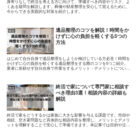
身寄りなしで終活を考える方に向けて、準備すべき内容やリスク、よ
くある疑問を解説します。葬儀や財産整理を安心して迎えるために、
今からできる実践的な対策を紹介します。
遺品整理のコツを解説！時間をか
終活
けずに心の負担を軽くする5つの
方法
はじめて自分自身で遺品整理をしようか検討している方必見！時間を
かけずに心の負担を軽くする遺品整理をする際のコツを5つご紹介。
業者に依頼せず自分自身で作業をするメリット・デメリットについて
も解説。
終活で家について専門家に相談す
終活
べき理由3選！相談内容の詳細も
解説
終活で家をどうするかは家族に大きな影響を与える課題です。売却や
相続、空き家問題など具体的な相談内容を整理し、メリットとデメリ
ットを理解することで安心して準備できます。本記事では目的や注意
点をわかりやすく解説します。