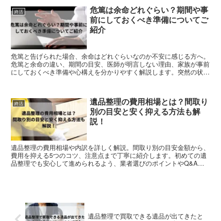
危篤は余命どれぐらい？期間や事
終活
前にしておくべき準備についてご
紹介
危篤と告げられた場合、余命はどれぐらいなのか不安に感じる方へ。
危篤と余命の違い、期間の目安、医師が明言しない理由、家族が事前
にしておくべき準備や心構えを分かりやすく解説します。突然の状況
でも落ち着いて判断できるよう、具体例を交えてまとめています。
遺品整理の費用相場とは？間取り
終活
別の目安と安く抑える方法も解
説！
遺品整理の費用相場や内訳を詳しく解説。間取り別の目安金額から、
費用を抑える5つのコツ、注意点まで丁寧に紹介します。初めての遺
品整理でも安心して進められるよう、業者選びのポイントやQ&Aも
網羅した保存版ガイドです。
遺品整理で買取できる遺品が出てきたと