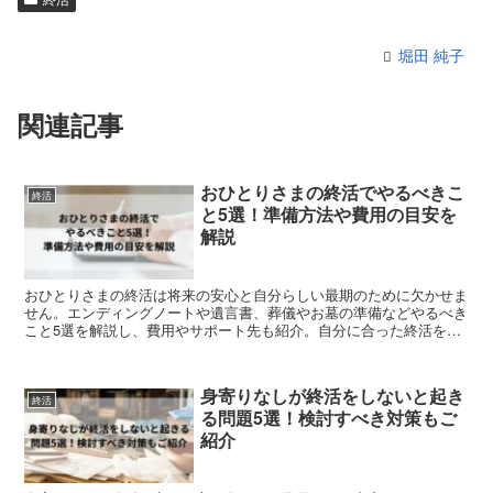
堀田 純子
関連記事
おひとりさまの終活でやるべきこ
終活
と5選！準備方法や費用の目安を
解説
おひとりさまの終活は将来の安心と自分らしい最期のために欠かせま
せん。エンディングノートや遺言書、葬儀やお墓の準備などやるべき
こと5選を解説し、費用やサポート先も紹介。自分に合った終活を進
めたい方へ具体的な手順をお届けします。
身寄りなしが終活をしないと起き
終活
る問題5選！検討すべき対策もご
紹介