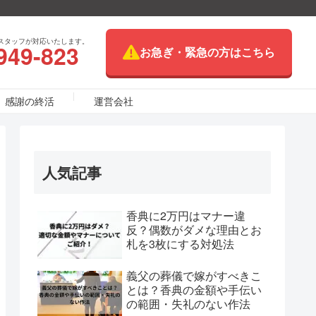
スタッフが対応いたします。
949-823
お急ぎ・緊急の方はこちら
感謝の終活
運営会社
人気記事
香典に2万円はマナー違
反？偶数がダメな理由とお
札を3枚にする対処法
義父の葬儀で嫁がすべきこ
とは？香典の金額や手伝い
の範囲・失礼のない作法