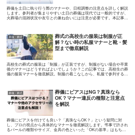
葬儀を土日に執り行う際のマナーや、日程調整の注意点を詳しく解説
します。参列者が集まりやすい土日の葬儀は現代では一般的ですが、
火葬場の混雑状況や友引との兼ね合いには注意が必要です。本記事で
は、費用への影響や最短でスケジュールを組む手順、会社への忌引き
連絡の方法まで具体的にご紹介します。日程決めの不安を解消し、周
囲への配慮を欠かさない円満なお別れを実現するためのガイドとして
葬式の高校生の服装は制服が正
お役立てください。
葬儀・葬式
解？ない時の私服マナーと靴・髪
型まで徹底解説
高校生の葬式の服装は「制服」が正装ですが、制服がない場合や卒業
後のマナーはどうすればよいでしょうか？この記事では、高校生の葬
儀の服装マナーを徹底解説。制服の着こなしから、私服で参列する際
の色の選び方、靴・髪型・小物類まで詳しく紹介します。
葬儀にピアスはNG？真珠なら
葬儀・葬式
OK？マナー違反の種類と注意点
を解説
葬儀にピアスを付けても良い？「真珠ならOK？」という疑問に対
し、プロの視点から具体的なマナーを徹底解説します。弔事で許され
るパールの種類やサイズ、金具の色といった「OKの基準」はもちろ
ん、揺れるタイプや光り物など「絶対に避けるべきNG例」を紹介。