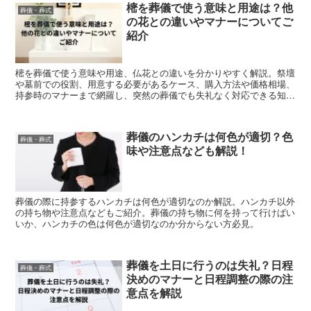
樒を葬儀で使う意味と用途は？他
葬儀・葬式
の花との違いやマナーについてご
紹介
樒を葬儀で使う意味や用途、仏花との違いを分かりやすく解説。祭壇
や墓前での役割、用意する必要があるケース、購入方法や価格相場、
持参時のマナーまで網羅し、突然の葬儀でも失礼なく対応できる知識
をまとめています。
葬儀のハンカチは何色が適切？色
葬儀・葬式
味や注意点なども解説！
葬儀の際に持参するハンカチは何色が適切なのか解説。ハンカチ以外
の持ち物や注意点などもご紹介。葬儀の持ち物に何を持って行けばい
いか、ハンカチの色は何色が適切なのか分からない方必見。
葬儀を土日に行うのは失礼？日程
葬儀・葬式
決めのマナーと日程調整の際の注
意点を解説