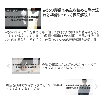
ピアス穴が目立つ際の隠し方や透明ピアスの是非まで網羅しているた
め、この記事を読めば恥をかかない耳元の装いが分かり、自信を持っ
叔父の葬儀で喪主を務める際の流
て参列の準備が整います。
葬儀・葬式
れと準備について徹底解説！
叔父の葬儀で喪主を務める際に知っておきたい流れや準備内容を分か
りやすく解説します。喪主の役割や葬儀前後の対応、当日の進行、親
族への配慮など、初めてでも戸惑わないための基礎知識を網羅。叔父
の葬儀を滞りなく進めるための実践的な情報をまとめた記事です。
終活で相続はどこに頼むのがおすすめ？
トラブルを防ぐ方法もご紹介！
終活を独身で準備すべきこと3選！重要性
やよくある失敗もご紹介！