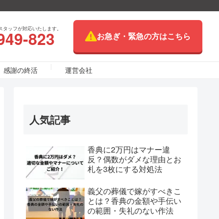
スタッフが対応いたします。
949-823
お急ぎ・緊急の方はこちら
感謝の終活
運営会社
人気記事
香典に2万円はマナー違
反？偶数がダメな理由とお
札を3枚にする対処法
義父の葬儀で嫁がすべきこ
とは？香典の金額や手伝い
の範囲・失礼のない作法