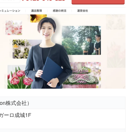
ion株式会社）
レガーロ成城1F