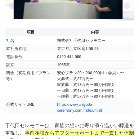
項目
内容
社名
株式会社千代田セレモニー
本社所在地
東京都足立区扇1-55-23
電話番号
0120-444-999
設立
1965年
料金（初期費用／プラン
安心プラン20：200,000円（会員）〜
等）
火葬式：約27万円〜
家族葬：約48万円〜60万円前後
一日葬：約48万円〜60万円前後
一般葬：約57万円〜80万円前後
公式サイトURL
https://www.chiyoda-
ceremony.com/index.html
千代田セレモニーは、家族の想いに寄り添う温かい葬送を
重視し、
事前相談からアフターサポートまで一貫した体制