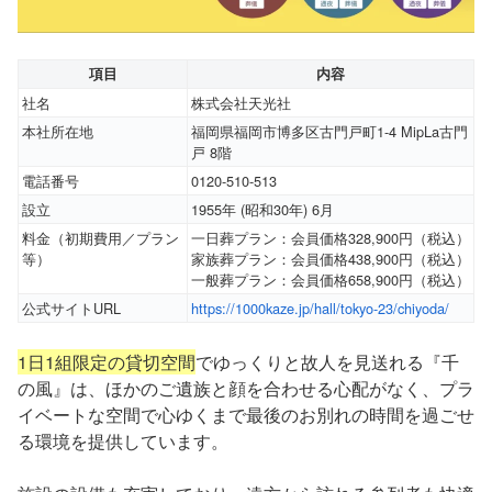
項目
内容
社名
株式会社天光社
本社所在地
福岡県福岡市博多区古門戸町1-4 MipLa古門
戸 8階
電話番号
0120-510-513
設立
1955年 (昭和30年) 6月
料金（初期費用／プラン
一日葬プラン：会員価格328,900円（税込）
等）
家族葬プラン：会員価格438,900円（税込）
一般葬プラン：会員価格658,900円（税込）
公式サイトURL
https://1000kaze.jp/hall/tokyo-23/chiyoda/
1日1組限定の貸切空間
でゆっくりと故人を見送れる『千
の風』は、ほかのご遺族と顔を合わせる心配がなく、プラ
イベートな空間で心ゆくまで最後のお別れの時間を過ごせ
る環境を提供しています。