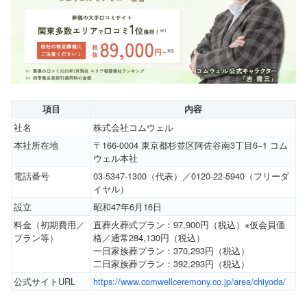
項目
内容
社名
株式会社コムウェル
本社所在地
〒166-0004 東京都杉並区阿佐谷南3丁目6−1 コム
ウェル本社
電話番号
03-5347-1300（代表）／0120-22-5940（フリーダ
イヤル）
設立
昭和47年6月16日
料金（初期費用／
直葬火葬式プラン：97,900円（税込）※仮会員価
プラン等）
格／通常284,130円（税込）
一日家族葬プラン：370,293円（税込）
二日家族葬プラン：392,293円（税込）
公式サイトURL
https://www.comwellceremony.co.jp/area/chiyoda/