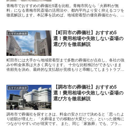
青梅市でおすすめの葬儀社5選を比較。青梅市民なら「火葬料が無
料」になる青梅市民斎場の活用法や、都内平均より安く抑えるコツを
徹底解説します。本記事を読めば、地域密着型の優良葬儀社から、明
瞭会計な大手まで、予算や家族葬の希望にぴったりの一社が必ず見つ
かるでしょう。
【町田市の葬儀社】おすすめ5
おすすめ葬儀屋
選！費用相場や失敗しない斎場の
選び方を徹底解説
町田市には大手から地域密着型まで多数の葬儀社が点在し、各社の強
みや料金体系は大きく異なります。 十分な比較検討ができないまま
依頼先を決め、最終的な支払額が見積もりと乖離してしまうトラブル
は避けなければなりません。 故人との納得のいく最期の時間を過ご
すためには、町田市でおすすめの葬儀社の中から、予算や希望する形
式に合致した一社を選定する知識が不可欠です。 本記事では、実績
【調布市の葬儀社】おすすめ5
豊富な5社の特徴や地域の費用相場、南多摩斎場をはじめとする公営
おすすめ葬儀屋
選！費用相場や失敗しない斎場の
施設の活用法について詳しく解説します。
選び方を徹底解説
調布市で葬儀社を探すときは、料金の安さだけで決めると「思ったよ
り総額が増えた」「火葬場までの移動が大変だった」といった後悔に
つながりやすいのが現実です。 また、同じ「家族葬」でも、プラン
に含まれる範囲（搬送・安置日数・ドライアイス・式場使用料・返礼