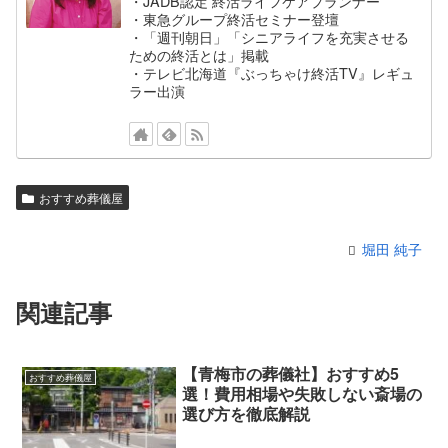
・JADB認定 終活ライフケアプランナー
・東急グループ終活セミナー登壇
・「週刊朝日」「シニアライフを充実させる
ための終活とは」掲載
・テレビ北海道『ぶっちゃけ終活TV』レギュ
ラー出演
おすすめ葬儀屋
堀田 純子
関連記事
【青梅市の葬儀社】おすすめ5
おすすめ葬儀屋
選！費用相場や失敗しない斎場の
選び方を徹底解説