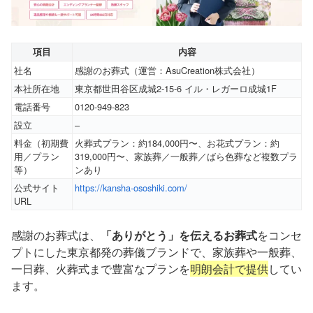
項目
内容
社名
感謝のお葬式（運営：AsuCreation株式会社）
本社所在地
東京都世田谷区成城2-15-6 イル・レガーロ成城1F
電話番号
0120-949-823
設立
–
料金（初期費
火葬式プラン：約184,000円〜、お花式プラン：約
用／プラン
319,000円〜、家族葬／一般葬／ばら色葬など複数プラ
等）
ンあり
公式サイト
https://kansha-ososhiki.com/
URL
感謝のお葬式は、
「ありがとう」を伝えるお葬式
をコンセ
プトにした東京都発の葬儀ブランドで、家族葬や一般葬、
一日葬、火葬式まで豊富なプランを
明朗会計で提供
してい
ます。