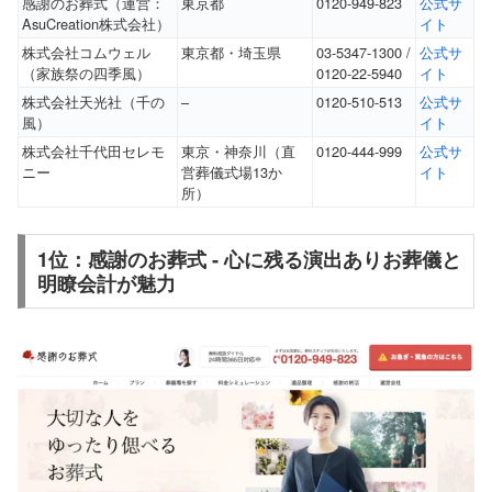
感謝のお葬式（運営：
東京都
0120-949-823
公式サ
AsuCreation株式会社）
イト
株式会社コムウェル
東京都・埼玉県
03-5347-1300 /
公式サ
（家族祭の四季風）
0120-22-5940
イト
株式会社天光社（千の
–
0120-510-513
公式サ
風）
イト
株式会社千代田セレモ
東京・神奈川（直
0120-444-999
公式サ
ニー
営葬儀式場13か
イト
所）
1位：感謝のお葬式 ‐ 心に残る演出ありお葬儀と
明瞭会計が魅力