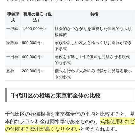
葬儀形
費用の目安（税
特徴
式
込）
一般葬
1,600,000円～
社会的なつながりを重視した伝統的な大規
模葬儀
家族葬
600,000円～
家族や親しい友人とゆっくりお別れができ
る形式
一日葬
400,000円～
通夜を省略し1日で儀式を完結させる現代
的な形式
直葬
200,000円～
儀式を行わず火葬のみで静かに見送る最小
限の形式
千代田区の相場と東京都全体の比較
千代田区の葬儀相場を東京都全体の平均と比較すると、基
本的なプラン料金は同水準であるものの、
式場使用料など
の付随する費用が高くなりやすい
と考えられます。