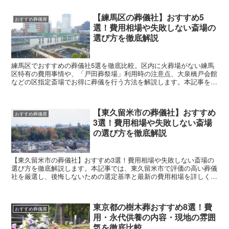
品など）が会社によって異なり、追加費用の発生条件もばらつきがあ
ります。 そこで本記事では、調布市周辺で利用しやすい葬儀社・斎
【練馬区の葬儀社】おすすめ5
場を厳選して5社紹介し、葬儀形式ごとの費用相場の目安や、見積も
おすすめ葬儀屋
選！費用相場や失敗しない斎場の
りで必ず確認すべきポイントを整理しました。
選び方を徹底解説
練馬区でおすすめの葬儀社5選を徹底比較。区内に火葬場がない練馬
区特有の費用事情や、「戸田葬祭場」利用時の注意点、大泉橋戸会館
などの区指定斎場でお得に葬儀を行う方法を解説します。本記事を読
めば、後悔しないための見積もりの見方や、地域相場に合わせたおす
すめの葬儀社の選び方がわかるようになります。
【東久留米市の葬儀社】おすすめ
おすすめ葬儀屋
3選！費用相場や失敗しない斎場
の選び方を徹底解説
【東久留米市の葬儀社】おすすめ3選！費用相場や失敗しない斎場の
選び方を徹底解説します。本記事では、東久留米市で評価の高い葬儀
社を厳選し、後悔しないための選定基準と最新の費用相場を詳しく解
説します。
東京都の樹木葬おすすめ8選！費
おすすめ葬儀屋
用・永代供養の内容・現地の雰囲
気を徹底比較