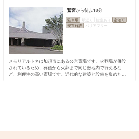
鷲宮
から
徒歩18分
駐車場
駅近く
控室あり
宿泊可
安置施設
バリアフリー
メモリアルトネは加須市にある公営斎場です。火葬場が併設
されているため、葬儀から火葬まで同じ敷地内で行えるな
ど、利便性の高い斎場です。近代的な建築と設備を集めた斎
場で、緑に囲まれた環境が特徴的です。小規模な葬儀から大
規模な葬儀まで幅広くご利用いただけます。