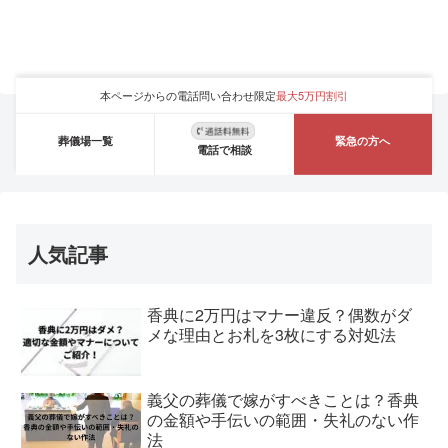
本ページからの電話問い合わせ限定
最大5万円割引
葬儀場一覧
緊急の方へ
電話で相談
人気記事
香典に2万円はマナー違反？偶数がダ
メな理由とお札を3枚にする対処法
義父の葬儀で嫁がすべきことは？香典
の金額や手伝いの範囲・失礼のない作
法