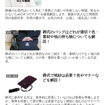
葬儀のお花代はいくら包む？香典との違いや失敗しない相場、恥をか
かないための3つのマナーを徹底解説します。親族や友人など関係性
別の金額目安、封筒の書き方、お札の向き、お返し（返礼品）の作法
まで網羅。葬式やお通夜で「お花料」を準備する際に迷いやすいポイ
ントを分かりやすく紹介します。急な弔事でお花代の準備が必要な方
は、失礼のない対応をするためにぜひ参考にしてください。
葬式のバッグはどれが適切？色・
葬儀・葬式
素材や他の持ち物についても解
説！
葬式のバッグはどれが適切なのかご紹介・色・素材だけでなく他の持
ち物についても解説。どの色・素材を選べばいいか迷っている方必
見。
葬式で袱紗は必要？色やマナーな
葬儀・葬式
どを解説！
葬式に参列する方は、基本的に辞退していなければ香典を準備します
が、香典を持参して渡す際には直接ではなく袱紗に包むのがマナーで
す。 しかし、葬式には様々なマナーがあり香典の包み方・入れ方な