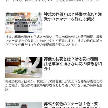
どのマナーだけでなく袱紗のマナーも理解しておく必...
神式の葬儀とは？特徴や流れと注
葬儀・葬式
意すべきマナーを詳しく解説！
神式の葬儀の流れや仏式との違い、玉串奉奠の作法や費用相場、服装
マナーまでを初心者にもわかりやすく解説します。神道の信仰に沿っ
た丁寧な葬儀を行うための基礎知識が身につきます。
葬儀の枕花とは？贈る花の種類・
葬儀・葬式
注意事項や適さない花の特徴を紹
介！
葬儀の枕花とは何か、枕花として贈る花はどのような種類が適切なの
かご紹介。贈る際の注意事項や枕花として適していない花の特徴も解
説。
葬式の髪色のマナーは？色・髪
葬儀・葬式