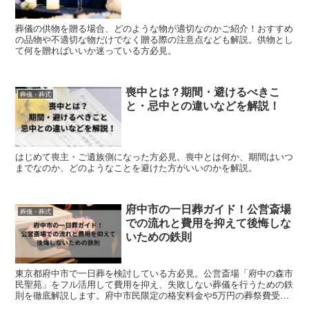
葬儀の供物を贈る場合、どのような物が適切なのかご紹介！おすすめ
の品物や不適切な物だけでなく贈る際の注意点なども解説。供物とし
て何を贈ればいいか迷っている方必見。
喪中とは？期間・避けるべきこ
葬儀・葬式
と・忌中との違いなどを解説！
はじめて喪主・ご遺族側になった方必見。喪中とは何か、期間はいつ
までなのか、どのようなことを避けた方がいいのかを解説。
府中市の一日葬ガイド！公営斎場
葬儀・葬式
での流れと費用を抑えて後悔しな
いための鉄則
東京都府中市で一日葬を検討している方必見。公営斎場「府中の森市
民聖苑」をフル活用して費用を抑え、失敗しない葬儀を行うための鉄
則を徹底解説します。府中市民限定の格安料金や5万円の葬祭費受給
ルール、多忙な現役世代でもスムーズに進められる準備の流れを網