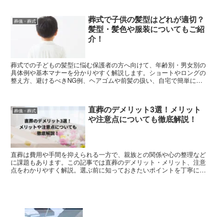
羅。この記事を読めば、府中市での一日葬の相場や葬儀社の選び方が
分かり、後悔のない見送りが実現できます。地域密着の葬儀ガイド決
葬式で子供の髪型はどれが適切？
定版です。
葬儀・葬式
髪型・髪色や服装についてもご紹
介！
葬式での子どもの髪型に悩む保護者の方へ向けて、年齢別・男女別の
具体例や基本マナーを分かりやすく解説します。ショートやロングの
整え方、避けるべきNG例、ヘアゴムや前髪の扱い、自宅で簡単にで
きるセット方法まで網羅。急なお葬式でも慌てないための判断基準と
チェックポイントをまとめた記事です。
直葬のデメリット3選！メリット
葬儀・葬式
や注意点についても徹底解説！
直葬は費用や手間を抑えられる一方で、親族との関係や心の整理など
に課題もあります。この記事では直葬のデメリット・メリット、注意
点をわかりやすく解説。選ぶ前に知っておきたいポイントを丁寧に紹
介します。