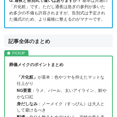
Q. 通夜と告別式で違いはありますか？
基本は共通の
「片化粧」です。ただし通夜は急ぎの参列が多いた
め多少の不備も許容されますが、告別式は予定され
た儀式のため、より厳格に整えるのがマナーです。
記事全体のまとめ
葬儀メイクのポイントまとめ
「片化粧」
が基本：色やツヤを抑えたマットな
仕上がり
NG要素
：ラメ、パール、太いアイライン、鮮や
かな口紅
身だしなみ
：ノーメイク（すっぴん）は大人と
して避けるべき
配慮
：自分を飾るためではなく、哀悼の意を表