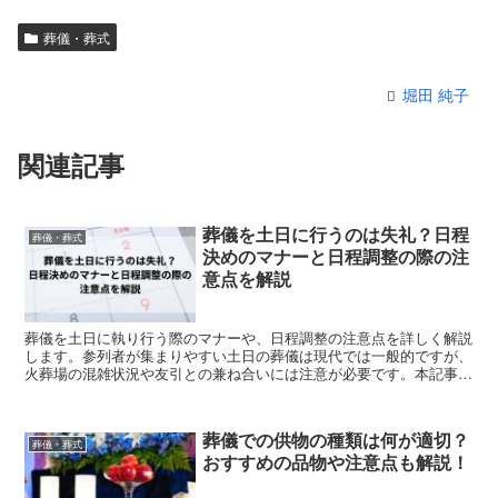
葬儀・葬式
堀田 純子
関連記事
葬儀を土日に行うのは失礼？日程
葬儀・葬式
決めのマナーと日程調整の際の注
意点を解説
葬儀を土日に執り行う際のマナーや、日程調整の注意点を詳しく解説
します。参列者が集まりやすい土日の葬儀は現代では一般的ですが、
火葬場の混雑状況や友引との兼ね合いには注意が必要です。本記事で
は、費用への影響や最短でスケジュールを組む手順、会社への忌引き
連絡の方法まで具体的にご紹介します。日程決めの不安を解消し、周
囲への配慮を欠かさない円満なお別れを実現するためのガイドとして
葬儀での供物の種類は何が適切？
お役立てください。
葬儀・葬式
おすすめの品物や注意点も解説！