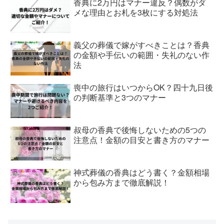
香典に2万円はマナー違反？偶数がダ
メな理由とお札を3枚にする対処法
義父の葬儀で嫁がすべきことは？香典
の金額や手伝いの範囲・失礼のない作
法
喪中の旅行はいつからOK？四十九日後
の判断基準と3つのマナー
叔母の香典で後悔しないための5つの
注意点！金額の目安と書き方のマナー
神式葬儀の香典はどう書く？金額相場
から包み方まで徹底解説！