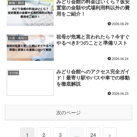
みどり会館の料金はいくら？仮安
葬儀・葬式
置室の金額や式場利用料以外の費
用をご紹介！
2026.06.29
祖母が危篤と言われたら？今すぐ
介護・看取り
やるべき3つのことと準備リスト
2026.06.24
みどり会館へのアクセス完全ガイ
その他
ド！最寄り駅やバスや車での移動
を徹底解説
2026.06.23
次のページ
1
2
3
…
24
>