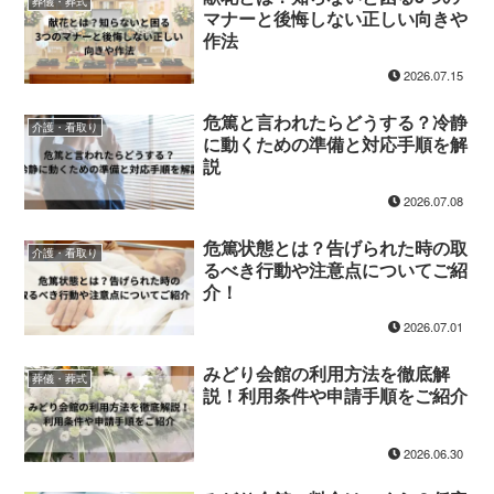
葬儀・葬式
マナーと後悔しない正しい向きや
作法
2026.07.15
危篤と言われたらどうする？冷静
介護・看取り
に動くための準備と対応手順を解
説
2026.07.08
危篤状態とは？告げられた時の取
介護・看取り
るべき行動や注意点についてご紹
介！
2026.07.01
みどり会館の利用方法を徹底解
葬儀・葬式
説！利用条件や申請手順をご紹介
2026.06.30