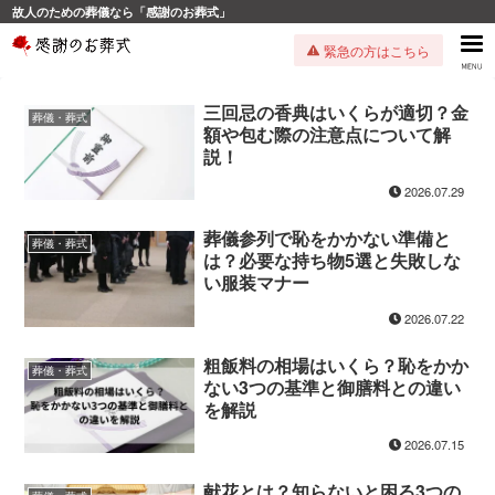
故人のための葬儀なら「感謝のお葬式」
緊急の方はこちら
三回忌の香典はいくらが適切？金
葬儀・葬式
額や包む際の注意点について解
説！
2026.07.29
葬儀参列で恥をかかない準備と
葬儀・葬式
は？必要な持ち物5選と失敗しな
い服装マナー
2026.07.22
粗飯料の相場はいくら？恥をかか
葬儀・葬式
ない3つの基準と御膳料との違い
を解説
2026.07.15
献花とは？知らないと困る3つの