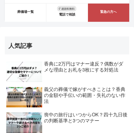
葬儀場一覧
緊急の方へ
電話で相談
人気記事
香典に2万円はマナー違反？偶数がダ
メな理由とお札を3枚にする対処法
義父の葬儀で嫁がすべきことは？香典
の金額や手伝いの範囲・失礼のない作
法
喪中の旅行はいつからOK？四十九日後
の判断基準と3つのマナー