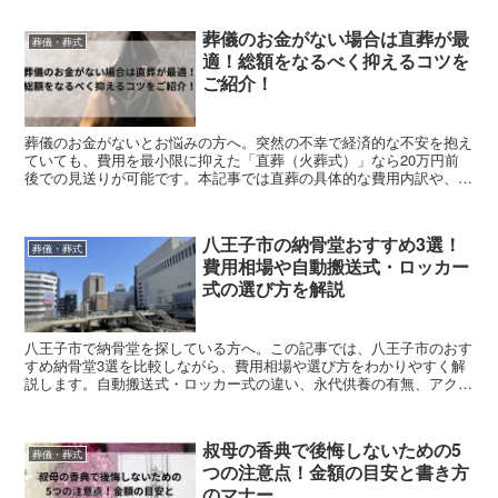
識を分かりやすく紹介します。急な弔事で「親への香典」に迷ってい
る方は、失礼のない対応をするためにぜひ参考にしてください。
葬儀のお金がない場合は直葬が最
葬儀・葬式
適！総額をなるべく抑えるコツを
ご紹介！
葬儀のお金がないとお悩みの方へ。突然の不幸で経済的な不安を抱え
ていても、費用を最小限に抑えた「直葬（火葬式）」なら20万円前
後での見送りが可能です。本記事では直葬の具体的な費用内訳や、自
治体から支給される埋葬料・葬祭費などの公的助成金を活用して実質
負担を減らす方法を詳しく解説します。無理な借金をせず、大切な家
族を尊厳を持って送り出すための現実的な解決策を知り、今の不安を
八王子市の納骨堂おすすめ3選！
解消してください。
葬儀・葬式
費用相場や自動搬送式・ロッカー
式の選び方を解説
八王子市で納骨堂を探している方へ。この記事では、八王子市のおす
すめ納骨堂3選を比較しながら、費用相場や選び方をわかりやすく解
説します。自動搬送式・ロッカー式の違い、永代供養の有無、アクセ
スや設備面のチェックポイントも紹介するので、後悔しない納骨堂選
びに役立ちます。
叔母の香典で後悔しないための5
葬儀・葬式
つの注意点！金額の目安と書き方
のマナー