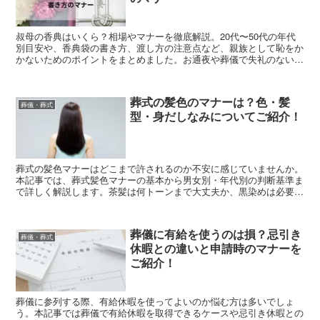
叔母の香典はいくら？相場やマナーを徹底解説。20代〜50代の年代
別目安や、香典袋の書き方、渡し方の注意点など、親族として恥をか
かないためのポイントをまとめました。お通夜や葬儀で失礼のないよ
う、5つの重要事項を確認しておきましょう。叔母の葬儀に参列する
際の持ち物や身だしなみについても網羅。SEOスペシャリストが監
修した、親族のための香典マナー完全ガイドです。
葬式の髪色のマナーは？色・髪
葬儀・葬式
型・身だしなみについてご紹介！
葬式の髪色マナーはどこまで許されるのか不安に感じていませんか。
本記事では、葬式髪色マナーの基本から男女別・年代別の判断基準ま
で詳しく解説します。茶髪は何トーンまで大丈夫か、黒染めは必要
か、急な参列時の対処法やNG例も紹介。失礼にならない身だしなみ
の整え方を分かりやすくまとめています。
葬儀に有給を使うのは損？忌引き
葬儀・葬式
休暇との違いと申請時のマナーを
ご紹介！
葬儀に参列する際、有給休暇を使ってよいのか悩む方は多いでしょ
う。本記事では葬儀で有給休暇を取得できるケースや忌引き休暇との