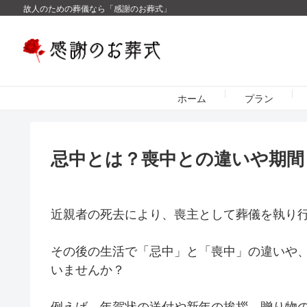
故人のための葬儀なら「感謝のお葬式」
ホーム
プラン
忌中とは？喪中との違いや期間
近親者の死去により、喪主として葬儀を執り
​その後の生活で「忌中」と「喪中」の違いや
いませんか？
​例えば、年賀状の送付や新年の挨拶、贈り物