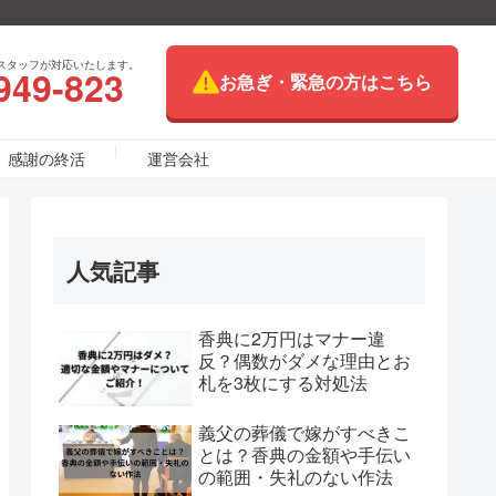
スタッフが対応いたします。
949-823
お急ぎ・緊急の方はこちら
感謝の終活
運営会社
人気記事
香典に2万円はマナー違
反？偶数がダメな理由とお
札を3枚にする対処法
義父の葬儀で嫁がすべきこ
とは？香典の金額や手伝い
の範囲・失礼のない作法