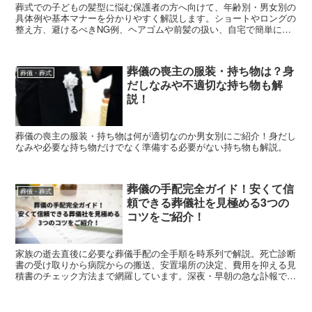
葬式での子どもの髪型に悩む保護者の方へ向けて、年齢別・男女別の
具体例や基本マナーを分かりやすく解説します。ショートやロングの
整え方、避けるべきNG例、ヘアゴムや前髪の扱い、自宅で簡単にで
きるセット方法まで網羅。急なお葬式でも慌てないための判断基準と
チェックポイントをまとめた記事です。
葬儀の喪主の服装・持ち物は？身
葬儀・葬式
だしなみや不適切な持ち物も解
説！
葬儀の喪主の服装・持ち物は何が適切なのか男女別にご紹介！身だし
なみや必要な持ち物だけでなく準備する必要がない持ち物も解説。
葬儀の手配完全ガイド！安くて信
葬儀・葬式
頼できる葬儀社を見極める3つの
コツをご紹介！
家族の逝去直後に必要な葬儀手配の全手順を時系列で解説。死亡診断
書の受け取りから病院からの搬送、安置場所の決定、費用を抑える見
積書のチェック方法まで網羅しています。深夜・早朝の急な訃報でも
パニックにならず、信頼できる葬儀社を最短で見極める3つのコツ
や、遺影写真の選び方、役所の手続き代行の仕組みも紹介。後悔のな
い穏やかなお別れを迎えるために、葬儀のプロが教える事前準備と重