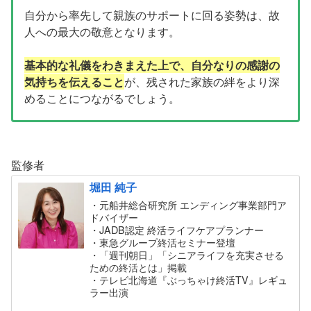
自分から率先して親族のサポートに回る姿勢は、故
人への最大の敬意となります。
基本的な礼儀をわきまえた上で、自分なりの感謝の
気持ちを伝えること
が、残された家族の絆をより深
めることにつながるでしょう。
監修者
堀田 純子
・元船井総合研究所 エンディング事業部門ア
ドバイザー
・JADB認定 終活ライフケアプランナー
・東急グループ終活セミナー登壇
・「週刊朝日」「シニアライフを充実させる
ための終活とは」掲載
・テレビ北海道『ぶっちゃけ終活TV』レギュ
ラー出演