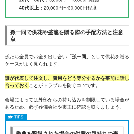
40代以上：
20,000円〜30,000円程度
孫一同で供花や盛籠を贈る際の手配方法と注意
点
孫たち全員でお金を出し合い
「孫一同」
として供花を贈る
ケースがよく見られます。
誰が代表して注文し、費用をどう等分するかを事前に話し
合っておく
ことがトラブルを防ぐコツです。
会場によっては外部からの持ち込みを制限している場合が
あるため、必ず葬儀会社や喪主に確認を取りましょう。
香典を辞退された場合の供養の気持ちの表