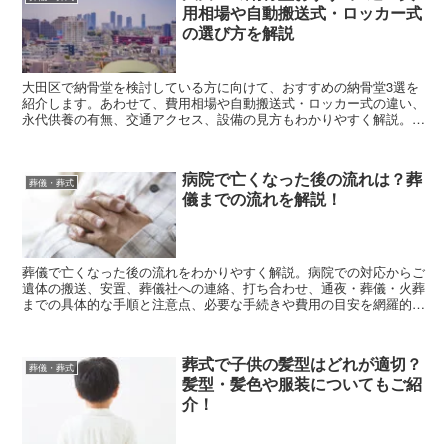
用相場や自動搬送式・ロッカー式
の選び方を解説
大田区で納骨堂を検討している方に向けて、おすすめの納骨堂3選を
紹介します。あわせて、費用相場や自動搬送式・ロッカー式の違い、
永代供養の有無、交通アクセス、設備の見方もわかりやすく解説。初
めて納骨堂を選ぶ方でも比較しやすいよう、ポイントを整理してまと
めています。
病院で亡くなった後の流れは？葬
葬儀・葬式
儀までの流れを解説！
葬儀で亡くなった後の流れをわかりやすく解説。病院での対応からご
遺体の搬送、安置、葬儀社への連絡、打ち合わせ、通夜・葬儀・火葬
までの具体的な手順と注意点、必要な手続きや費用の目安を網羅的に
紹介します。初めての方でも慌てず対応できるよう、時系列で丁寧に
まとめた完全ガイドです。
葬式で子供の髪型はどれが適切？
葬儀・葬式
髪型・髪色や服装についてもご紹
介！